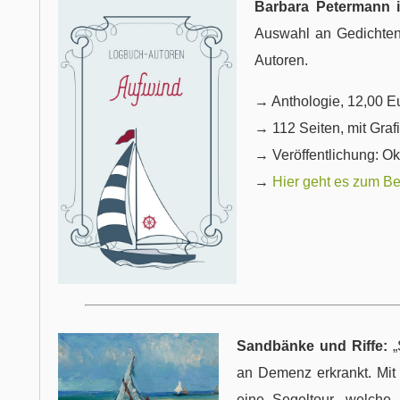
Barbara Petermann i
Auswahl an Gedichten
Autoren.
→ Anthologie, 12,00 E
→ 112 Seiten, mit Graf
→ Veröffentlichung: O
→
Hier geht es zum Bes
Sandbänke und Riffe:
„
an Demenz erkrankt. Mit i
eine Segeltour, welche