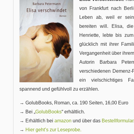
von Frankfurt nach Berl
Leben ab, weil er sei
bereiten will. Elisa, d
Henriette, lebte bis zu
glücklich mit ihrer Famil
Vergangenheit über ihre
Autorin Barbara Pete
verschiedenen Demenz-Pr
ein vielschichtiges F
spannend und gefühlvoll zu erzählen.
→ GolubBooks, Roman, ca. 190 Seiten, 16,00 Euro
→ Bei „
GolubBooks
“ erhältlich.
→ Erhältlich bei
amazon
und über das
Bestellformular
→
Hier geht’s zur Leseprobe.