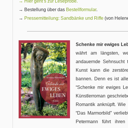
→ Hier geht’s zur Leseprobe.
→ Bestellung über das
Bestellformular
.
→
Pressemitteilung: Sandbänke und Riffe
(von Helen
Schenke mir ewiges Le
währt am längsten, wen
andauernde Sehnsucht tr
Kunst kann die zerstöre
bannen. Denn es ist all
“Schenke mir ewiges Le
Künstlerroman geschriebe
Romantik anknüpft. Wie 
“Das Marmorbild” verlieb
Petermann führt ihren