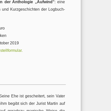
n der Anthologie „Aufwind“
: eine
 und Kurzgeschichten der Logbuch-
uro
iken
ktober 2019
tellformular.
Seine Ehe ist gescheitert, sein Vater
hm begibt sich der Jurist Martin auf
 auf geradezu magische Weise die