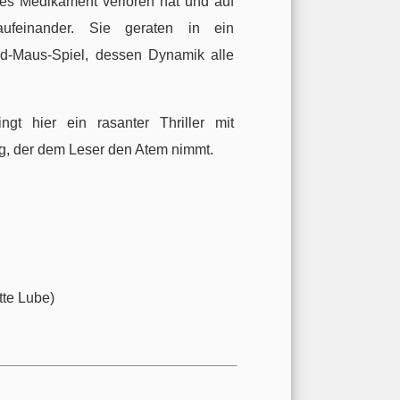
tes Medikament verloren hat und auf
aufeinander. Sie geraten in ein
nd-Maus-Spiel, dessen Dynamik alle
gt hier ein rasanter Thriller mit
g, der dem Leser den Atem nimmt.
tte Lube)