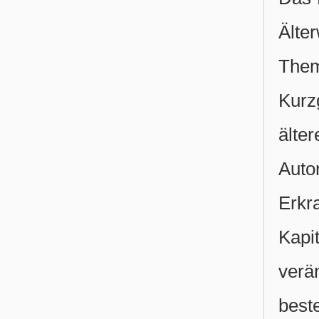
Älte
Them
Kurz
älte
Auto
Erkr
Kapi
verä
best