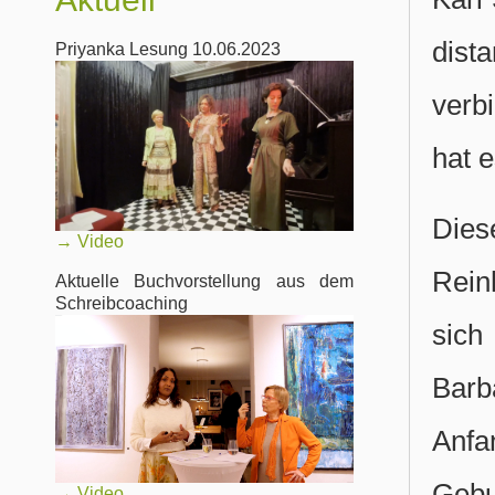
dist
Priyanka Lesung 10.06.2023
verb
hat 
Dies
→
Video
Rein
Aktuelle Buchvorstellung aus dem
Schreibcoaching
sich
Barb
Anfa
Gebu
→
Video