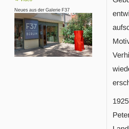
Neues aus der Galerie F37
entwi
aufs
Mot
Verh
wied
ersc
1925
Pet
Land