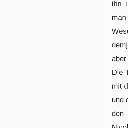
ihn 
man 
Wes
demj
aber 
Die 
mit 
und 
den 
Nico