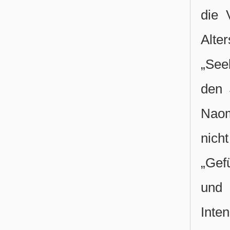
die 
Alte
„See
den 
Naom
nich
„Gef
und 
Inten