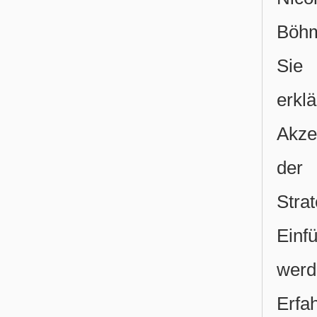
Böhm
Sie 
erkl
Akze
der 
Str
Einf
werd
Erfa