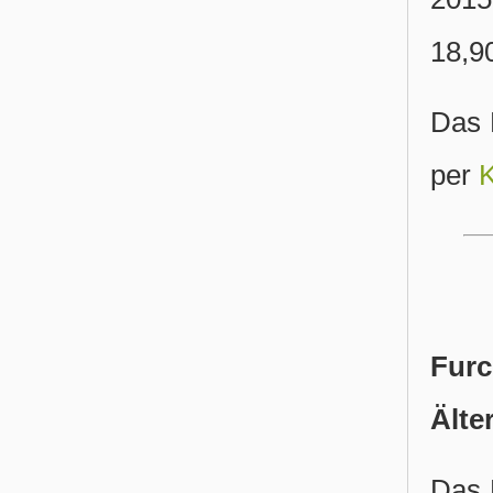
18,90
Das 
per
K
Furc
Älte
Das 