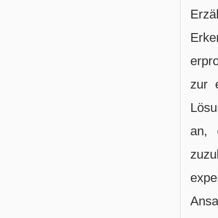
Erzä
Erke
erpr
zur 
Lösu
an, 
zuz
expe
Ansat